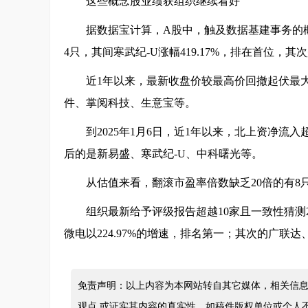
这些概念股业绩获组织继续看好
据数据宝计算，A股中，触及数据基建事务的概
4只，其间寒武纪-U涨幅419.17%，排在首位，
近1年以来，最新收盘价较最高价回撤起伏最大
件、掌阅科技、生意宝等。
到2025年1月6日，近1年以来，北上资净流
后的是新易盛、寒武纪-U、中科曙光等。
从估值来看，翻滚市盈率倍数缺乏20倍的有
组织最新给予评级报告超越10家且一致性猜测20
微电以224.97%的增速，排名第一；其次的广联
免责声明：以上内容为本网站转自其它媒体，相关信
观点 或证实其内容的真实性。如稿件版权单位或个人