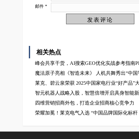
邮件
*
相关热点
峰会共享干货，AI搜索GEO优化实战参考指南
魔法原子亮相《智造未来》 人机共舞秀出“中国
莱克、碧云泉荣获 2025中国家电行业“好产品”
智元机器人战略入股，智慧倍增开启具身智能
四维营销招商外包，打造企业招商核心竞争力
荣耀加冕！莱克电气入选 “中国品牌国际化标杆 10