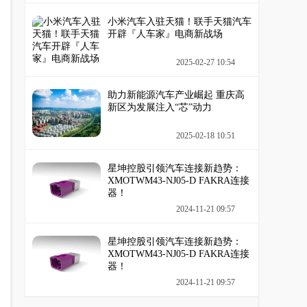
小米汽车入驻天猫！联手天猫汽车
开辟『人车家』电商新战场
2025-02-27 10:54
助力新能源汽车产业崛起 重庆高
新区为发展注入“芯”动力
2025-02-18 10:51
星坤控股引领汽车连接新趋势：
XMOTWM43-NJ05-D FAKRA连接
器！
2024-11-21 09:57
星坤控股引领汽车连接新趋势：
XMOTWM43-NJ05-D FAKRA连接
器！
2024-11-21 09:57