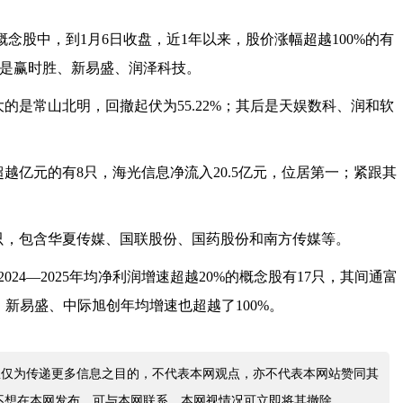
念股中，到1月6日收盘，近1年以来，股价涨幅超越100%的有
其次是赢时胜、新易盛、润泽科技。
的是常山北明，回撤起伏为55.22%；其后是天娱数科、润和软
入超越亿元的有8只，海光信息净流入20.5亿元，位居第一；紧跟其
8只，包含华夏传媒、国联股份、国药股份和南方传媒等。
24—2025年均净利润增速超越20%的概念股有17只，其间通富
达、新易盛、中际旭创年均增速也超越了100%。
息仅为传递更多信息之目的，不代表本网观点，亦不代表本网站赞同其
不想在本网发布，可与本网联系，本网视情况可立即将其撤除。